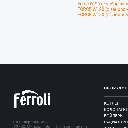
Force W 99 (с забором 
FORCE W120 (c забором
FORCE W150 (с забором
ОБОРУДОВ
КОТЛЫ
ВОДОНАГРЕ
БОЙЛЕРЫ
ООО «ФерролиБел»
РАДИАТОР
222750, Минская обл., Дзержинский р-н,