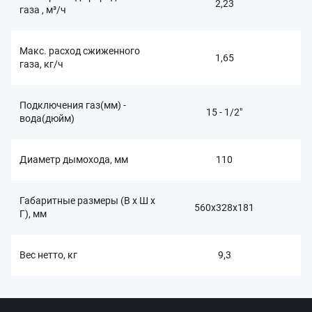
2,23
газа , м³/ч
Макс. расход сжиженного
1,65
газа, кг/ч
Подключения газ(мм) -
15 - 1/2"
вода(дюйм)
Диаметр дымохода, мм
110
Габаритные размеры (В x Ш x
560х328х181
Г), мм
Вес нетто, кг
9,3