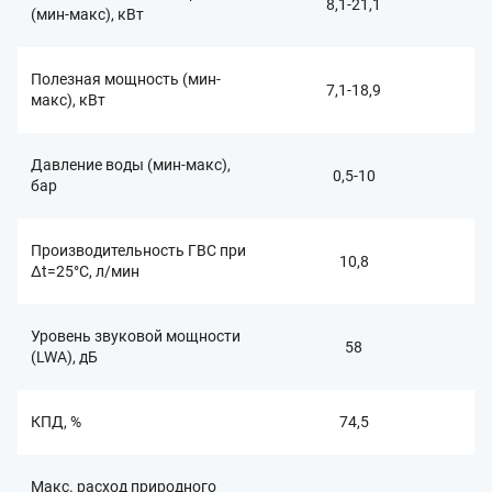
8,1-21,1
(мин-макс), кВт
Полезная мощность (мин-
7,1-18,9
макс), кВт
Давление воды (мин-макс),
0,5-10
бар
Производительность ГВС при
10,8
Δt=25°C, л/мин
Уровень звуковой мощности
58
(LWA), дБ
КПД, %
74,5
Макс. расход природного