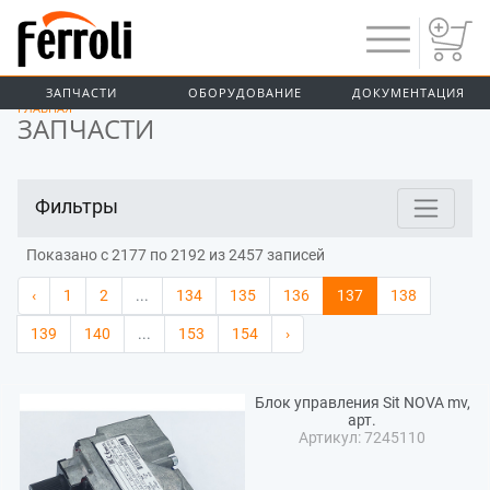
Предыдущий
ЗАПЧАСТИ
ОБОРУДОВАНИЕ
ДОКУМЕНТАЦИЯ
ГЛАВНАЯ
ЗАПЧАСТИ
Фильтры
Показано с 2177 по 2192 из 2457 записей
‹
1
2
...
134
135
136
137
138
139
140
...
153
154
›
Блок управления Sit NOVA mv,
арт.
Артикул: 7245110