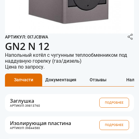
АРТИКУЛ: 0I7JCBWA
GN2 N 12
Напольный котёл с чугунным теплообменником под
наддувную горелку (газ/дизель)
Цена по запросу.
Запчасти
Документация
Отзывы
Нали
Заглушка
ПОДРОБНЕЕ
АРТИКУЛ: 39813760
Изолирующая пластина
ПОДРОБНЕЕ
АРТИКУЛ: 39844580