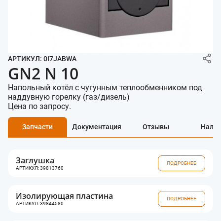
АРТИКУЛ: 0I7JABWA
GN2 N 10
Напольный котёл с чугунным теплообменником под
наддувную горелку (газ/дизель)
Цена по запросу.
Запчасти
Документация
Отзывы
Нали
Заглушка
ПОДРОБНЕЕ
АРТИКУЛ: 39813760
Изолирующая пластина
ПОДРОБНЕЕ
АРТИКУЛ: 39844580