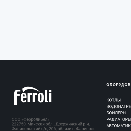
ОБОРУДОВ
КОТЛЫ
ВОДОНАГРЕ
БОЙЛЕРЫ
ООО «ФерролиБел»
РАДИАТОР
222750, Минская обл., Дзержинский р-н,
АВТОМАТИК
Фанипольский с/с, 206, вблизи г. Фаниполь