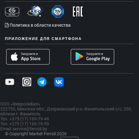
Политика в области качества
ПРИЛОЖЕНИЕ ДЛЯ СМАРТФОНА
ООО «ФерролиБел»
222750, Минская обл., Дзержинский р-н, Фанипольский с/с, 206,
вблизи г. Фаниполь
Тел. +375 (17) 169-79-49
Тел. +375 (17) 169-79-59
Email: service@ferroli.by
© Copyright Market Ferroli 2026