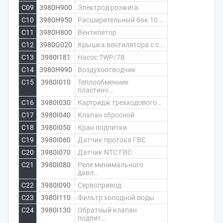
C09
3980H900
Электрод розжига
C10
3980H950
Расширительный бак 10...
C11
3980H800
Вентилятор
C12
3980G020
Крышка вентилятора с с...
C13
3980I181
Насос TWP/7B
C14
3980H990
Воздухоотводчик
C15
3980I010
Теплообменник
пластинч...
C16
3980I030
Картридж трехходового...
C17
3980I040
Клапан сбросной
C18
3980I050
Кран подпитки
C19
3980I060
Датчик протока ГВС
C20
3980I070
Датчик NTC ГВС
C21
3980I080
Реле минимального
давл...
C22
3980I090
Сервопривод
C23
3980I110
Фильтр холодной воды
C24
3980I130
Обратный клапан
подпит...