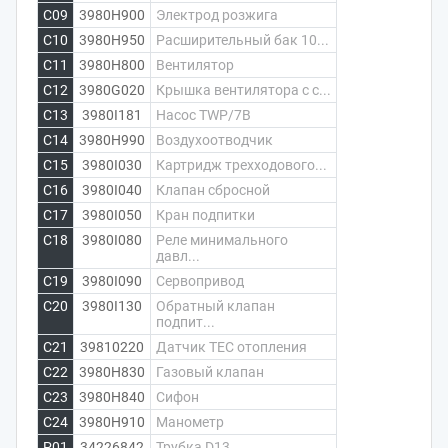
C09
3980H900
Электрод розжига
C10
3980H950
Расширительный бак 10...
C11
3980H800
Вентилятор
C12
3980G020
Крышка вентилятора с с...
C13
3980I181
Насос TWP/7B
C14
3980H990
Воздухоотводчик
C15
3980I030
Картридж трехходового...
C16
3980I040
Клапан сбросной
C17
3980I050
Кран подпитки
C18
3980I080
Реле минимального
давл...
C19
3980I090
Сервопривод
C20
3980I130
Обратный клапан
подпит...
C21
39810220
Датчик ТЕС отопления
C22
3980H830
Газовый клапан
C23
3980H840
Сифон
C24
3980H910
Манометр
P01
34226842
Трубка D13