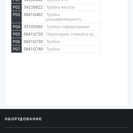
P02
34226822
Трубка насоса
P03
3841Q482
Трубка
расширительного...
P04
35105590
Трубка гофрированая
P05
3841Q720
Переходник (левый и пр...
P06
3841Q730
Трубка
P07
3841Q740
Трубка
ОБОРУДОВАНИЕ