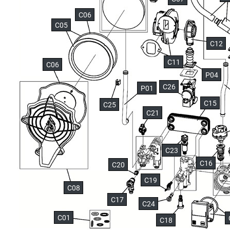
C06
C05
C12
C11
C06
P04
C26
P01
C15
C25
C21
C23
C16
C20
C19
C08
C17
C24
C01
C18