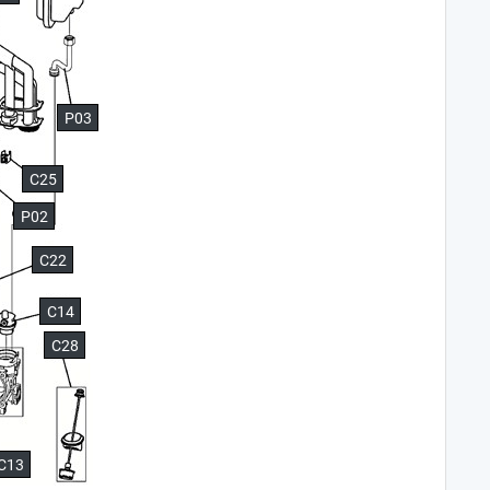
P03
C25
P02
C22
C14
C28
C13