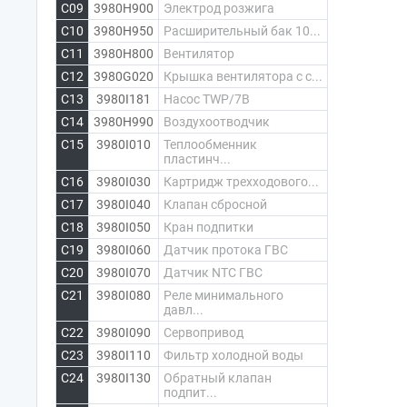
C09
3980H900
Электрод розжига
C10
3980H950
Расширительный бак 10...
C11
3980H800
Вентилятор
C12
3980G020
Крышка вентилятора с с...
C13
3980I181
Насос TWP/7B
C14
3980H990
Воздухоотводчик
C15
3980I010
Теплообменник
пластинч...
C16
3980I030
Картридж трехходового...
C17
3980I040
Клапан сбросной
C18
3980I050
Кран подпитки
C19
3980I060
Датчик протока ГВС
C20
3980I070
Датчик NTC ГВС
C21
3980I080
Реле минимального
давл...
C22
3980I090
Сервопривод
C23
3980I110
Фильтр холодной воды
C24
3980I130
Обратный клапан
подпит...