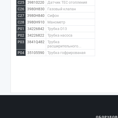
C25
39810220
Датчик ТЕС отопления
C26
3980H830
Газовый клапан
C27
3980H840
Сифон
C28
3980H910
Манометр
P01
34226842
Трубка D13
P02
34226822
Трубка насоса
P03
3841Q482
Трубка
расширительного...
P04
35105590
Трубка гофрированая
ОБОРУДОВ