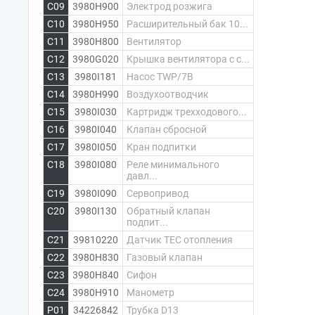
C09
3980H900
Электрод розжига
C10
3980H950
Расширительный бак 10...
C11
3980H800
Вентилятор
C12
3980G020
Крышка вентилятора с с...
C13
3980I181
Насос TWP/7B
C14
3980H990
Воздухоотводчик
C15
3980I030
Картридж трехходового...
C16
3980I040
Клапан сбросной
C17
3980I050
Кран подпитки
C18
3980I080
Реле минимального
давл...
C19
3980I090
Сервопривод
C20
3980I130
Обратный клапан
подпит...
C21
39810220
Датчик ТЕС отопления
C22
3980H830
Газовый клапан
C23
3980H840
Сифон
C24
3980H910
Манометр
P01
34226842
Трубка D13