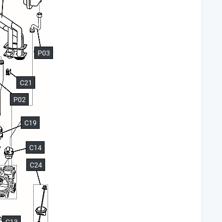
P03
C21
P02
C19
C14
C24