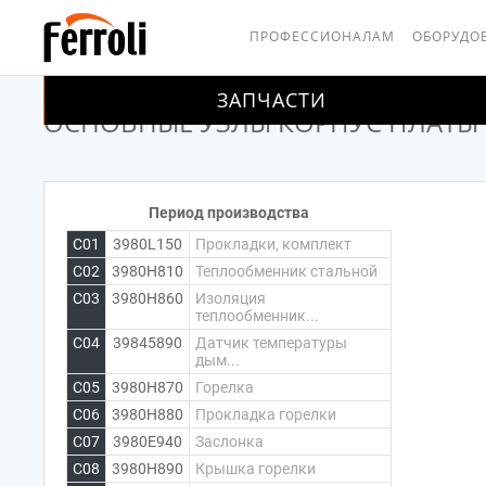
ПРОФЕССИОНАЛАМ
ОБОРУДО
ЗАПЧАСТИ
ГЛАВНАЯ
КОРПУС ПЛАТЫ УПРАВЛЕНИЯ
ОСНОВНЫЕ УЗЛЫ
ОСНОВНЫЕ УЗЛЫ КОРПУС ПЛАТЫ
Период производства
C01
3980L150
Прокладки, комплект
C02
3980H810
Теплообменник стальной
C03
3980H860
Изоляция
теплообменник...
C04
39845890
Датчик температуры
дым...
C05
3980H870
Горелка
C06
3980H880
Прокладка горелки
C07
3980E940
Заслонка
C08
3980H890
Крышка горелки