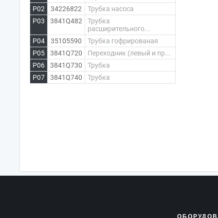
P02
34226822
Трубка насоса
P03
3841Q482
Трубка
расширительного...
P04
35105590
Трубка гофрированая
P05
3841Q720
Переходник (левый и пр...
P06
3841Q730
Трубка
P07
3841Q740
Трубка
ОБОРУДОВ