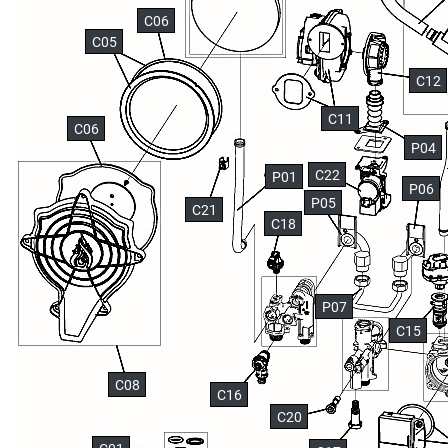
C06
C05
C12
C11
C06
P04
C22
P01
P06
P05
C21
C18
P07
C15
C08
C16
C20