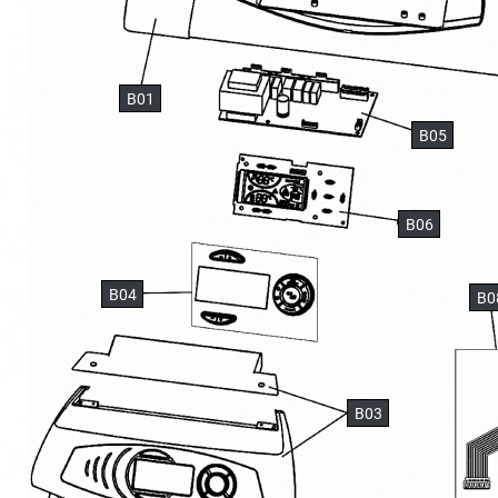
B01
B05
B06
B04
B0
B03