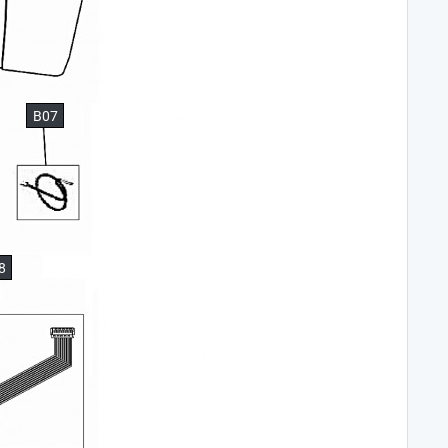
B07
8