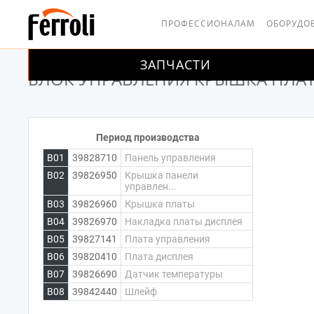
ПРОФЕССИОНАЛАМ
ОБОРУДО
ЗАПЧАСТИ
ГЛАВНАЯ
КРЫШКА ПЛАТЫ
БЛОК УПРАВЛЕНИЯ
БЛОК УПРАВЛЕНИЯ КРЫШКА ПЛА
Период производства
B01
39828710
Панель управления
B02
39826950
Крышка панели
управлен...
B03
39826960
Крышка платы
B04
39826970
Накладка платы дисплея
B05
39827141
Плата управления
B06
39820410
Плата дисплея
B07
39826690
Датчик температуры
B08
39842440
Шлейф