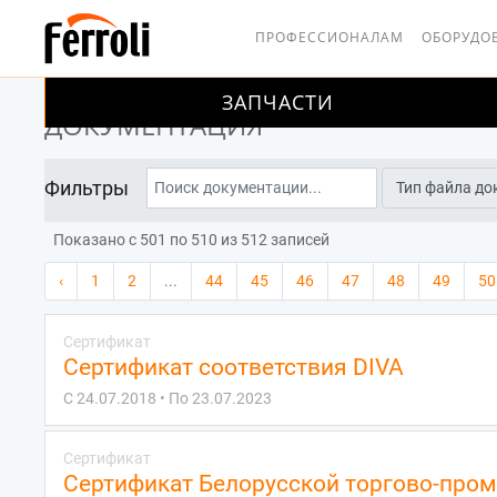
ПРОФЕССИОНАЛАМ
ОБОРУДО
ЗАПЧАСТИ
ГЛАВНАЯ
ДОКУМЕНТАЦИЯ
ДОКУМЕНТАЦИЯ
Фильтры
Тип файла до
Тип файла документации
Поиск документации...
Показано с 501 по 510 из 512 записей
‹
1
2
...
44
45
46
47
48
49
50
Сертификат
Сертификат соответствия DIVA
С 24.07.2018 • По 23.07.2023
Сертификат
Сертификат Белорусской торгово-про