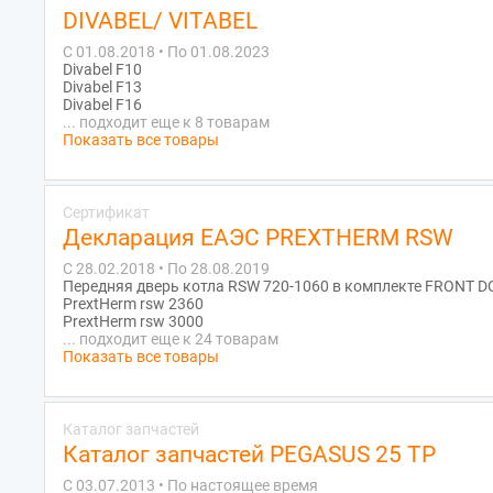
DIVABEL/ VITABEL
С 01.08.2018 • По 01.08.2023
Divabel F10
Divabel F13
Divabel F16
... подходит еще к 8 товарам
Показать все товары
Сертификат
Декларация ЕАЭС PREXTHERM RSW
С 28.02.2018 • По 28.08.2019
Передняя дверь котла RSW 720-1060 в комплекте FRONT D
PrextHerm rsw 2360
PrextHerm rsw 3000
... подходит еще к 24 товарам
Показать все товары
Каталог запчастей
Каталог запчастей PEGASUS 25 TP
С 03.07.2013 • По настоящее время