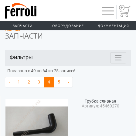
Предыдущий
ЗАПЧАСТИ
ОБОРУДОВАНИЕ
ДОКУМЕНТАЦИЯ
ГЛАВНАЯ
ЗАПЧАСТИ
Фильтры
Показано с 49 по 64 из 75 записей
‹
1
2
3
4
5
›
Трубка сливная
Артикул: 45460270