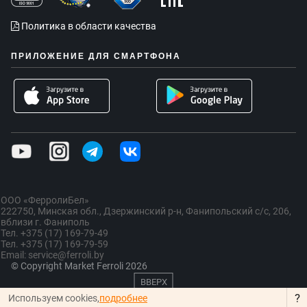
Политика в области качества
ПРИЛОЖЕНИЕ ДЛЯ СМАРТФОНА
ООО «ФерролиБел»
222750, Минская обл., Дзержинский р-н, Фанипольский с/с, 206,
вблизи г. Фаниполь
Тел. +375 (17) 169-79-49
Тел. +375 (17) 169-79-59
Email: service@ferroli.by
© Copyright Market Ferroli 2026
ВВЕРХ
?
Используем cookies,
подробнее